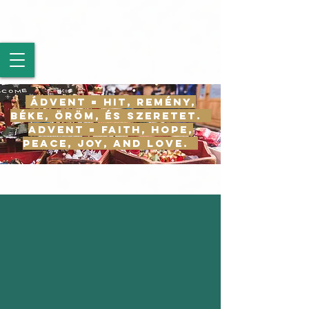
Ádvent = Hit, Remény,
béke, öröm, és szeretet.
Advent = Faith, Hope,
Peace, Joy, and Love.