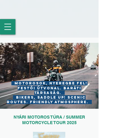
MOTOROSOK, NYEREGBE FEL!
FESTŐI ÚTVONAL. BARÁTI
TÁRSASÁG.
BIKERS, SADDLE UP! SCENIC
ROUTEs. FRIENDly Atmosphere.
NYÁRI MOTOROS TÚRA / SUMMER
MOTORCYCLE TOUR 2025